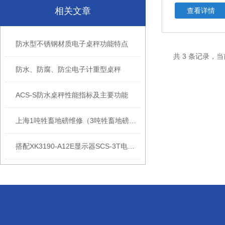
相关文章
查看详情
防水型不锈钢材质电子桌秤功能特点
共 3 条记录，
防水、防腐、防尘电子计重型桌秤
ACS-S防水桌秤性能指标及主要功能
上海1吨牲畜地磅维修（3吨牲畜地磅保养）
搭配XK3190-A12E显示器SCS-3T电子地磅参数