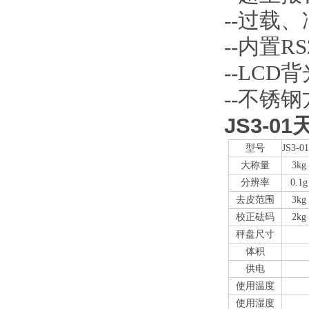
--过载
--内置R
--LCD
--不锈
JS3-0
型号
JS3-0
大称量
3kg
分辨率
0.1g
去皮范围
3kg
校正砝码
2kg
秤盘尺寸
体积
供电
使用温度
使用湿度