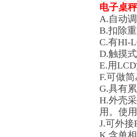
电子桌秤微
A.
自动调整
B.
扣除重量
C.
有HI-
D.
触摸式薄
E.
用LCD
F.
可做简易
G.
具有累计
H.
外壳采
用。使
J.
可外接R
K.
含单相